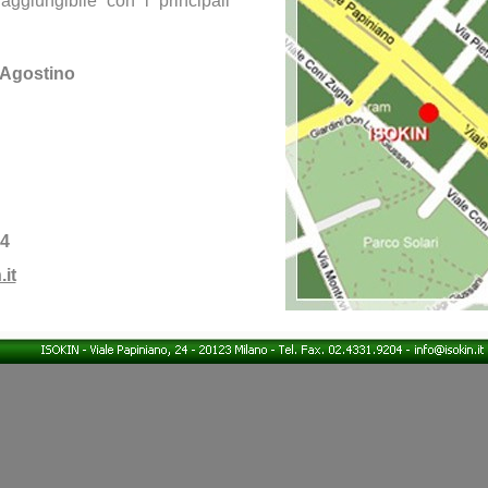
aggiungibile con i principali
 Agostino
04
it