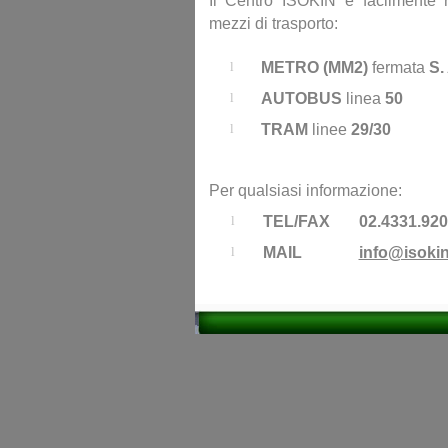
Il Centro ISOKIN è facilmente r
mezzi di trasporto:
l
METRO (MM2)
fermata
S.
l
AUTOBUS
linea
50
l
TRAM
linee
29/30
Per qualsiasi informazione:
l
TEL/FAX
02.4331.92
l
MAIL
info@isokin.